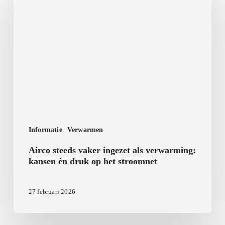
vaker
ingezet
als
verwarming:
kansen
én
druk
op
het
Informatie
Verwarmen
stroomnet
Airco steeds vaker ingezet als verwarming:
kansen én druk op het stroomnet
27 februari 2026