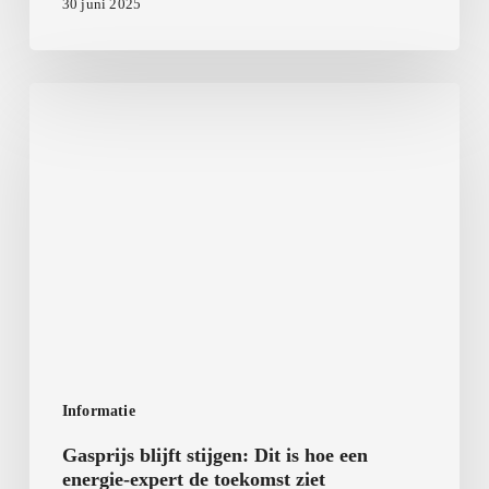
30 juni 2025
Gasprijs
blijft
stijgen:
Dit
is
hoe
een
energie-
expert
de
toekomst
Informatie
ziet
Gasprijs blijft stijgen: Dit is hoe een
energie-expert de toekomst ziet