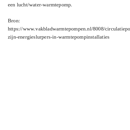
een lucht/water-warmtepomp.
Bron:
https://www.vakbladwarmtepompen.nl/8008/circulatiep
zijn-energieslurpers-in-warmtepompinstallaties
Wil je weten welke oplossing
het beste past bij jouw woning
of kantoor?
Neem contact op voor een vrijblijvend
adviesgesprek met een van onze