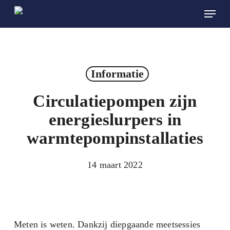
Skip
Menu
to
main
content
Informatie
Circulatiepompen zijn
energieslurpers in
warmtepompinstallaties
14 maart 2022
Meten is weten. Dankzij diepgaande meetsessies