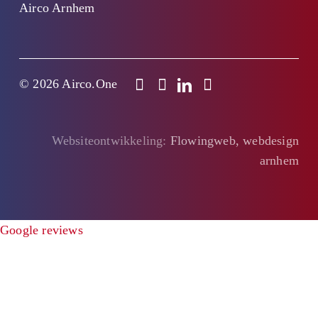
Airco Arnhem
© 2026 Airco.One
Websiteontwikkeling:
Flowingweb, webdesign
arnhem
Google reviews
Offerte
Clo
this