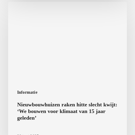
Nieuwbouwhuizen
raken
hitte
slecht
kwijt:
‘We
bouwen
voor
klimaat
van
15
Informatie
jaar
Nieuwbouwhuizen raken hitte slecht kwijt:
geleden’
‘We bouwen voor klimaat van 15 jaar
geleden’