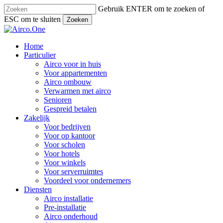
Skip
Gebruik ENTER om te zoeken of
to
ESC om te sluiten
Zoeken
main
Sluiten
content
Menu
Home
Particulier
Airco voor in huis
Voor appartementen
Airco ombouw
Verwarmen met airco
Senioren
Gespreid betalen
Zakelijk
Voor bedrijven
Voor op kantoor
Voor scholen
Voor hotels
Voor winkels
Voor serverruimtes
Voordeel voor ondernemers
Diensten
Airco installatie
Pre-installatie
Airco onderhoud