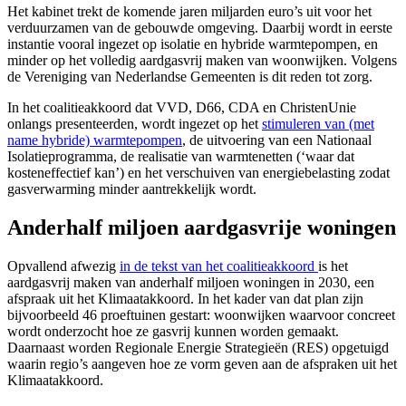
Het kabinet trekt de komende jaren miljarden euro’s uit voor het
verduurzamen van de gebouwde omgeving. Daarbij wordt in eerste
instantie vooral ingezet op isolatie en hybride warmtepompen, en
minder op het volledig aardgasvrij maken van woonwijken. Volgens
de Vereniging van Nederlandse Gemeenten is dit reden tot zorg.
In het coalitieakkoord dat VVD, D66, CDA en ChristenUnie
onlangs presenteerden, wordt ingezet op het
stimuleren van (met
name hybride) warmtepompen
, de uitvoering van een Nationaal
Isolatieprogramma, de realisatie van warmtenetten (‘waar dat
kosteneffectief kan’) en het verschuiven van energiebelasting zodat
gasverwarming minder aantrekkelijk wordt.
Anderhalf miljoen aardgasvrije woningen
Opvallend afwezig
in de tekst van het coalitieakkoord
is het
aardgasvrij maken van anderhalf miljoen woningen in 2030, een
afspraak uit het Klimaatakkoord. In het kader van dat plan zijn
bijvoorbeeld 46 proeftuinen gestart: woonwijken waarvoor concreet
wordt onderzocht hoe ze gasvrij kunnen worden gemaakt.
Daarnaast worden Regionale Energie Strategieën (RES) opgetuigd
waarin regio’s aangeven hoe ze vorm geven aan de afspraken uit het
Klimaatakkoord.