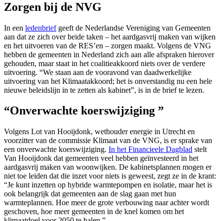
Zorgen bij de NVG
In een
ledenbrief
geeft de Nederlandse Vereniging van Gemeenten
aan dat ze zich over beide taken – het aardgasvrij maken van wijken
en het uitvoeren van de RES’en – zorgen maakt. Volgens de VNG
hebben de gemeenten in Nederland zich aan alle afspraken hierover
gehouden, maar staat in het coalitieakkoord niets over de verdere
uitvoering. “We staan aan de vooravond van daadwerkelijke
uitvoering van het Klimaatakkoord; het is onverstandig nu een hele
nieuwe beleidslijn in te zetten als kabinet”, is in de brief te lezen.
“Onverwachte koerswijziging ”
Volgens Lot van Hooijdonk, wethouder energie in Utrecht en
voorzitter van de commissie Klimaat van de VNG, is er sprake van
een onverwachte koerswijziging.
In het Financieele Dagblad
stelt
Van Hooijdonk dat gemeenten veel hebben geïnvesteerd in het
aardgasvrij maken van woonwijken. De kabinetsplannen mogen er
niet toe leiden dat die inzet voor niets is geweest, zegt ze in de krant:
“Je kunt inzetten op hybride warmtepompen en isolatie, maar het is
ook belangrijk dat gemeenten aan de slag gaan met hun
warmteplannen. Hoe meer de grote verbouwing naar achter wordt
geschoven, hoe meer gemeenten in de knel komen om het
klimaatdoel voor 2050 te halen.”