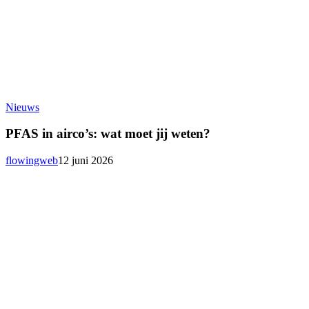
PFAS
Nieuws
in
airco’s:
PFAS in airco’s: wat moet jij weten?
wat
moet
flowingweb
12 juni 2026
jij
weten?