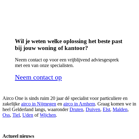
uitstoot omhoog en zal er dus alleen maar meer actie nodig
zijn.”
Wil je weten welke oplossing het beste past
bij jouw woning of kantoor?
Neem contact op voor een vrijblijvend adviesgesprek
met een van onze specialisten.
Neem contact op
Airco One is sinds ruim 20 jaar dé specialist voor particuliere en
zakelijke
airco in Nijmegen
en
airco in Arnhem
. Graag komen we in
heel Gelderland langs, waaronder
Druten
,
Duiven
,
Elst
,
Malden
,
Oss
,
Tiel
,
Uden
of
Wijchen
.
Actueel nieuws