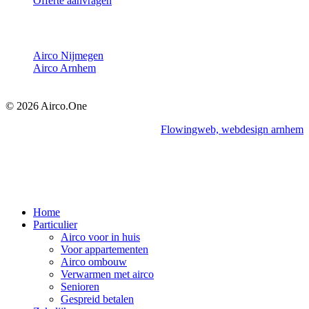
Offerte aanvragen
Airco Nijmegen
Airco Arnhem
© 2026 Airco.One
Websiteontwikkeling:
Flowingweb, webdesign arnhem
Close
Home
Menu
Particulier
Airco voor in huis
Voor appartementen
Airco ombouw
Verwarmen met airco
Senioren
Gespreid betalen