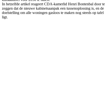
In hetzelfde artikel reageert CDA-kamerlid Henri Bontenbal door te
zeggen dat de nieuwe kabinetsaanpak een tussenoplossing is, en de
doelstelling om alle woningen gasloos te maken nog steeds op tafel
ligt.
Reactie NVDE
Olof van der Gaag, voorzitter van de NVDE (Nederlandse
Vereniging Duurzame Energie) stelt in grote lijnen tevreden
te zijn met de insteek van het nieuwe kabinet. “De
verschuiving van de energiebelasting maakt warmtepompen
aantrekkelijker, de ISDE-subsidie wordt fors verhoogd en
er komt een stevige impuls voor duurzame warmteprojecten
zoals geothermie. Bovendien is de doelstelling met
betrekking tot de CO₂-reductie voor 2030 verder
aangescherpt, van 49 procent in het Klimaatakkoord naar
55 procent. Uiteindelijk is dat ook het belangrijkste doel. Ik
ben bekend met de zorgen die in gemeenten leven en ik
herken dat er minder nadruk wordt gelegd op hoeveel
woningen er precies van het gas worden gehaald.
Tegelijkertijd gaan de doelen voor reductie van de CO₂-