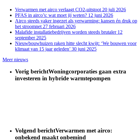
Verwarmen met airco verlaagt CO2-uitstoot
20 juli 2026
PFAS in airco’s: wat moet jij weten?
12 juni 2026
Airco steeds vaker ingezet als verwarming: kansen én druk op
het stroomnet
27 februari 2026
Malafide installatiebedrijven worden steeds brutaler
12
september 2025
Nieuwbouwhuizen raken hitte slecht kwijt: ‘We bouwen voor
klimaat van 15 jaar geleden’
30 juni 2025
Meer nieuws
Vorig bericht
Woningcorporaties gaan extra
investeren in hybride warmtepompen
Volgend bericht
Verwarmen met airco:
onbekend maakt onbemind