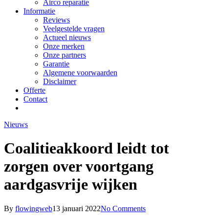
Airco reparatie
Informatie
Reviews
Veelgestelde vragen
Actueel nieuws
Onze merken
Onze partners
Garantie
Algemene voorwaarden
Disclaimer
Offerte
Contact
linkedin
whatsapp
Nieuws
Coalitieakkoord leidt tot
zorgen over voortgang
aardgasvrije wijken
By
flowingweb
13 januari 2022
No Comments