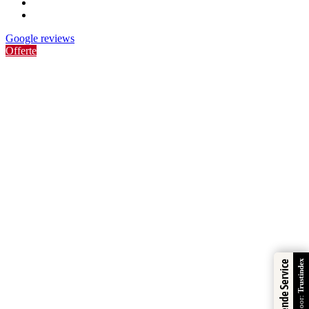
linkedin
whatsapp
Google reviews
Offerte
Clos
this
modu
Trustindex
Uitstekende Service
Beschikbaarheid