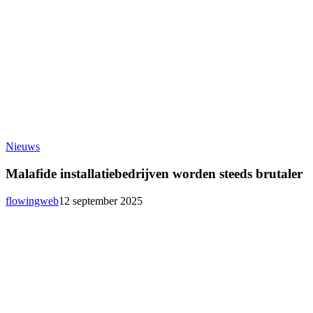
Malafide
Nieuws
installatiebedrijven
worden
Malafide installatiebedrijven worden steeds brutaler
steeds
brutaler
flowingweb
12 september 2025