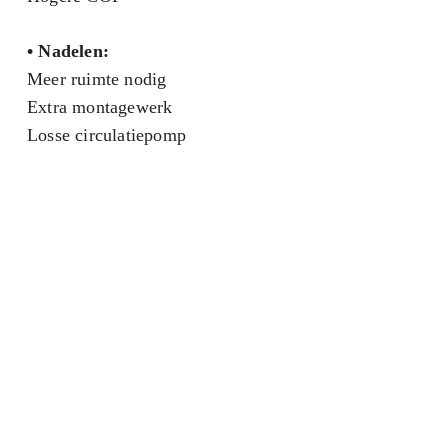
•
Nadelen:
Meer ruimte nodig
Extra montagewerk
Losse circulatiepomp
Wil je weten welke oplossing
het beste past bij jouw woning
of kantoor?
Neem contact op voor een vrijblijvend
adviesgesprek met een van onze