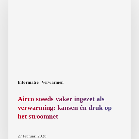
steeds
vaker
ingezet
als
verwarming:
kansen
én
druk
op
het
Informatie
Verwarmen
stroomnet
Airco steeds vaker ingezet als
verwarming: kansen én druk op
het stroomnet
27 februari 2026