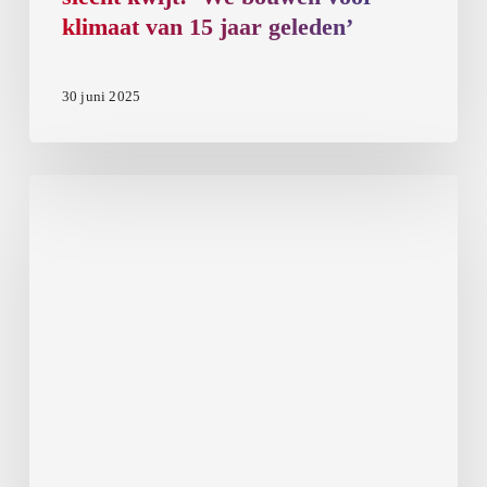
klimaat van 15 jaar geleden’
30 juni 2025
Gasprijs
blijft
stijgen:
Dit
is
hoe
een
energie-
expert
de