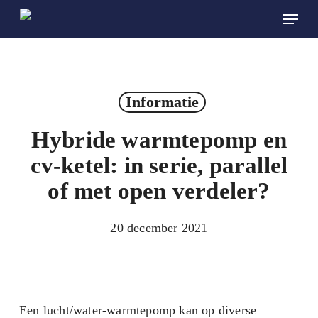
Skip
Menu
to
main
content
Informatie
Hybride warmtepomp en
cv-ketel: in serie, parallel
of met open verdeler?
20 december 2021
Een lucht/water-warmtepomp kan op diverse