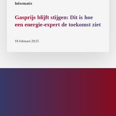
toekomst
Informatie
ziet
Gasprijs blijft stijgen: Dit is hoe
een energie-expert de toekomst ziet
18 februari 2025