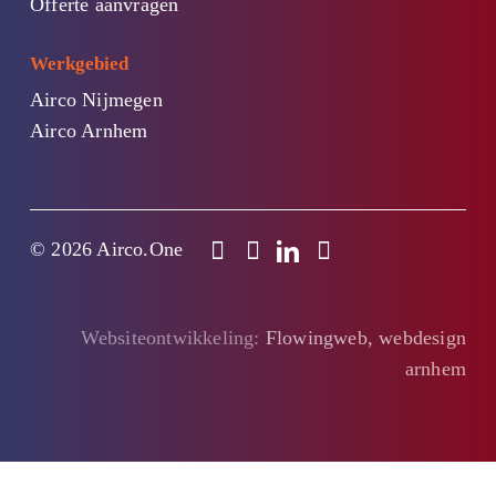
Offerte aanvragen
Werkgebied
Airco Nijmegen
Airco Arnhem
© 2026 Airco.One
Websiteontwikkeling:
Flowingweb, webdesign
arnhem
Clo