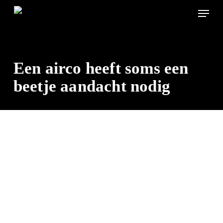
Skip
Menu
to
main
content
Een airco heeft soms een
beetje aandacht nodig