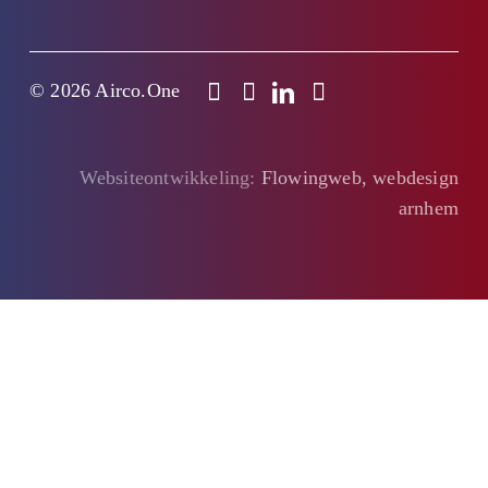
© 2026 Airco.One
Websiteontwikkeling:
Flowingweb, webdesign
arnhem
Clo
this
mod