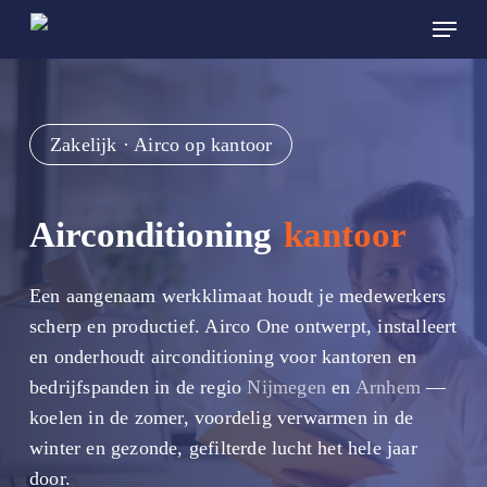
Skip
Menu
to
main
content
Zakelijk · Airco op kantoor
Airconditioning
kantoor
Een aangenaam werkklimaat houdt je medewerkers
scherp en productief. Airco One ontwerpt, installeert
en onderhoudt airconditioning voor kantoren en
bedrijfspanden in de regio
Nijmegen
en
Arnhem
—
koelen in de zomer, voordelig verwarmen in de
winter en gezonde, gefilterde lucht het hele jaar
door.