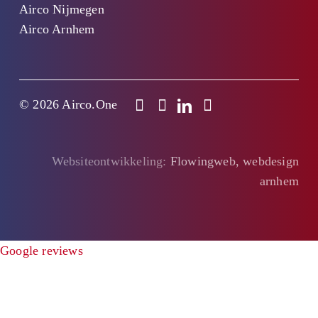
Airco Nijmegen
Airco Arnhem
© 2026 Airco.One
Websiteontwikkeling:
Flowingweb, webdesign
arnhem
Google reviews
Offerte
Clo