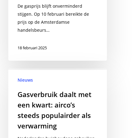
energie-
De gasprijs blijft onverminderd
expert
stijgen. Op 10 februari bereikte de
de
prijs op de Amsterdamse
toekomst
handelsbeurs…
ziet
18 februari 2025
Gasverbruik
daalt
Nieuws
met
Gasverbruik daalt met
een
een kwart: airco’s
kwart:
airco’s
steeds populairder als
steeds
verwarming
populairder
als