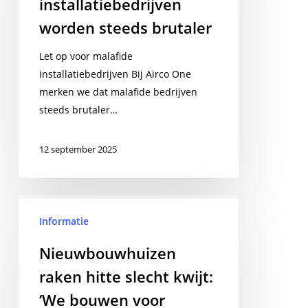
installatiebedrijven
brutaler
worden steeds brutaler
Let op voor malafide
installatiebedrijven Bij Airco One
merken we dat malafide bedrijven
steeds brutaler…
12 september 2025
Nieuwbouwhuizen
raken
Informatie
hitte
Nieuwbouwhuizen
slecht
raken hitte slecht kwijt:
kwijt:
‘We
‘We bouwen voor