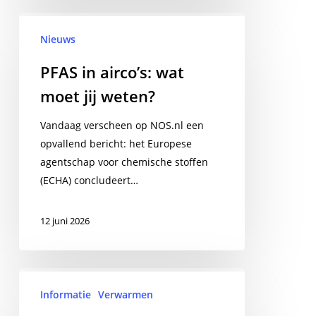
PFAS
in
Nieuws
airco’s:
PFAS in airco’s: wat
wat
moet jij weten?
moet
jij
Vandaag verscheen op NOS.nl een
weten?
opvallend bericht: het Europese
agentschap voor chemische stoffen
(ECHA) concludeert…
12 juni 2026
Airco
steeds
Informatie
Verwarmen
vaker