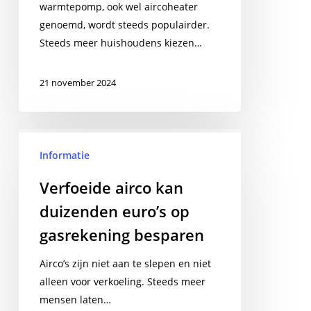
warmtepomp, ook wel aircoheater
genoemd, wordt steeds populairder.
Steeds meer huishoudens kiezen…
21 november 2024
Verfoeide
airco
Informatie
kan
Verfoeide airco kan
duizenden
duizenden euro’s op
euro’s
op
gasrekening besparen
gasrekening
besparen
Airco’s zijn niet aan te slepen en niet
alleen voor verkoeling. Steeds meer
mensen laten…