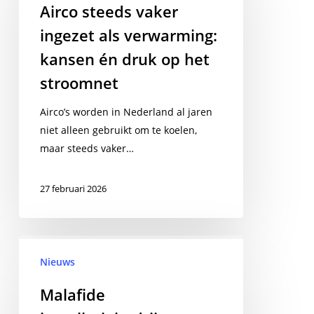
Airco steeds vaker
ingezet
ingezet als verwarming:
als
verwarming:
kansen én druk op het
kansen
stroomnet
én
druk
Airco’s worden in Nederland al jaren
op
niet alleen gebruikt om te koelen,
het
maar steeds vaker…
stroomnet
27 februari 2026
Malafide
installatiebedrijven
Nieuws
worden
Malafide
steeds