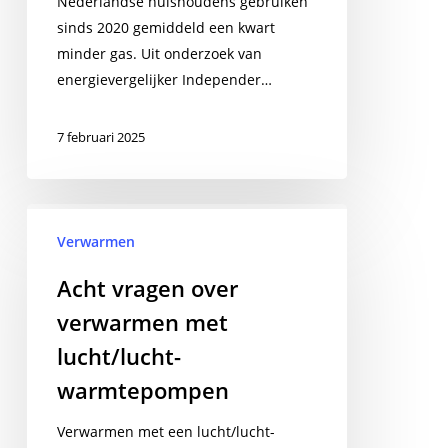
Nederlandse huishoudens gebruiken
verwarming
sinds 2020 gemiddeld een kwart
minder gas. Uit onderzoek van
energievergelijker Independer…
7 februari 2025
Acht
vragen
Verwarmen
over
Acht vragen over
verwarmen
verwarmen met
met
lucht/lucht-
lucht/lucht-
warmtepompen
warmtepompen
Verwarmen met een lucht/lucht-