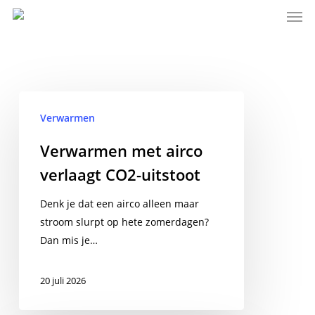
Men
Skip
to
main
content
Verwarmen
met
Verwarmen
airco
Verwarmen met airco
verlaagt
verlaagt CO2-uitstoot
CO2-
uitstoot
Denk je dat een airco alleen maar
stroom slurpt op hete zomerdagen?
Dan mis je…
20 juli 2026