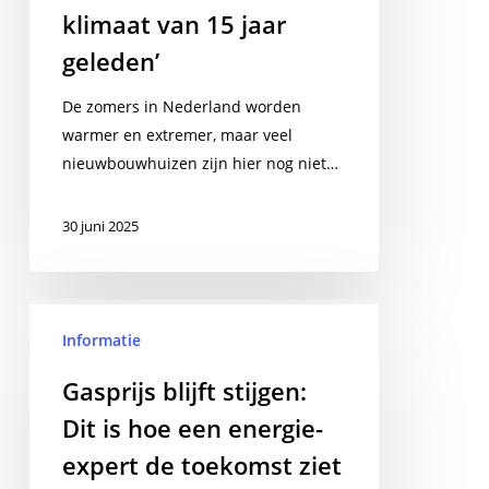
bouwen
klimaat van 15 jaar
voor
geleden’
klimaat
van
De zomers in Nederland worden
15
warmer en extremer, maar veel
jaar
nieuwbouwhuizen zijn hier nog niet…
geleden’
30 juni 2025
Gasprijs
blijft
Informatie
stijgen:
Gasprijs blijft stijgen:
Dit
Dit is hoe een energie-
is
hoe
expert de toekomst ziet
een