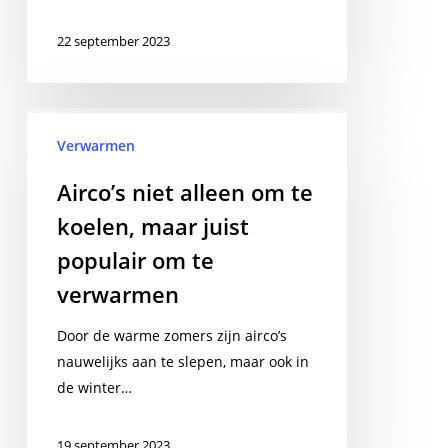
22 september 2023
Airco’s
niet
Verwarmen
alleen
Airco’s niet alleen om te
om
koelen, maar juist
te
koelen,
populair om te
maar
verwarmen
juist
populair
Door de warme zomers zijn airco’s
om
nauwelijks aan te slepen, maar ook in
te
de winter…
verwarmen
19 september 2023