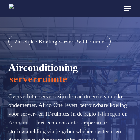
Skip
Menu
to
main
content
Zakelijk · Koeling server- & IT-ruimte
Airconditioning
serverruimte
Oververhitte servers zijn de nachtmerrie van elke
ondernemer. Airco One levert betrouwbare koeling
voor server- en IT-ruimtes in de regio
Nijmegen
en
Arnhem
— met een constante temperatuur,
storingsmelding via je gebouwbeheersysteem en