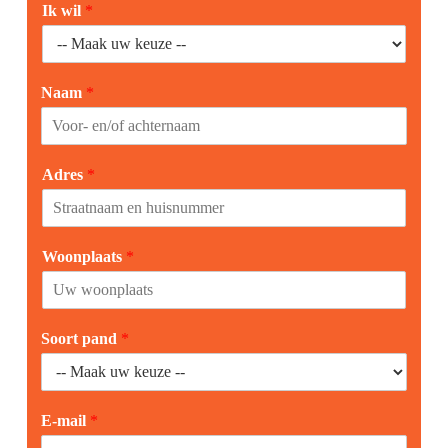
Ik wil
*
Naam
*
Adres
*
Woonplaats
*
Soort pand
*
E-mail
*