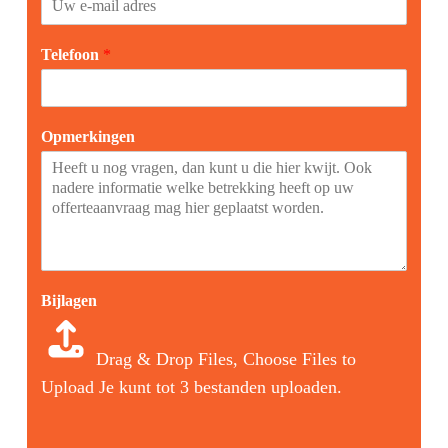
Telefoon
*
Opmerkingen
Bijlagen
Drag & Drop Files,
Choose Files to
Upload
Je kunt tot 3 bestanden uploaden.