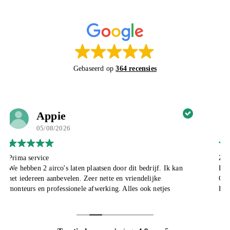
Gebaseerd op
364 recensies
Tonnie Verweij
05/08/2026
Zeer tevreden met de service
Klantvriendelijk en duidelijk.
Goede service en afspraak is afspraak
Deskundige en nette monteurs en alles wordt duidelijk
uitgelegd
Voor ons de tweede keer , i.v.m. verhuizing kan iedereen
aanraden