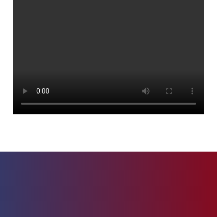
Al die lampjes op apparaten kunnen storend zijn.
Als je een Mitsubishi Heavy Industries airco hebt
kun je het statuslampje op de wandunit eenvoudig
dimmen of helemaal uitschakelen. Zo hoef je er ’s
avonds niet de hele tijd tegenaan te kijken.
In dit korte filmpje laten we zien hoe je dit
supersnel en eenvoudig voor elkaar krijgt: