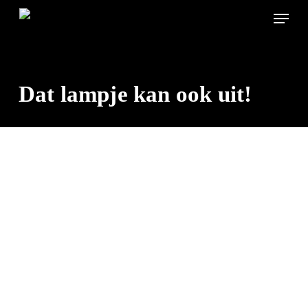
Skip
Menu
to
main
content
Dat lampje kan ook uit!