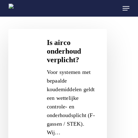
Skip
Menu
to
main
content
Is
airco
Is airco
onderhoud
onderhoud
verplicht?
verplicht?
Voor systemen met
bepaalde
koudemiddelen geldt
een wettelijke
controle- en
onderhoudsplicht (F-
gassen / STEK).
Wij…