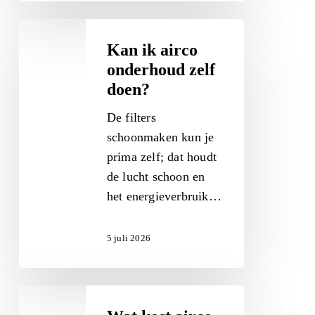
Kan
ik
Kan ik airco
airco
onderhoud zelf
onderhoud
doen?
zelf
De filters
doen?
schoonmaken kun je
prima zelf; dat houdt
de lucht schoon en
het energieverbruik…
5 juli 2026
Wat
kost