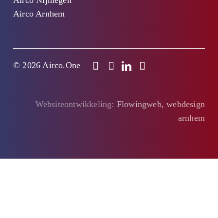
Airco Arnhem
© 2026 Airco.One
Websiteontwikkeling:
Flowingweb, webdesign
arnhem
Cl
thi
mo