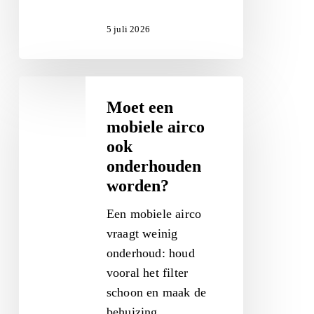
5 juli 2026
Moet
een
Moet een
mobiele
mobiele airco
airco
ook
ook
onderhouden
onderhouden
worden?
worden?
Een mobiele airco
vraagt weinig
onderhoud: houd
vooral het filter
schoon en maak de
behuizing…