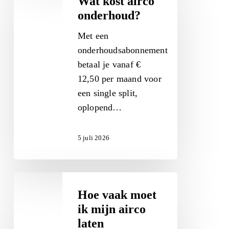
Wat kost airco
airco
onderhoud?
onderhoud?
Met een
onderhoudsabonnement
betaal je vanaf €
12,50 per maand voor
een single split,
oplopend…
5 juli 2026
Hoe
vaak
Hoe vaak moet
moet
ik mijn airco
ik
laten