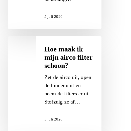
5 juli 2026
Hoe
maak
Hoe maak ik
ik
mijn airco filter
mijn
schoon?
airco
Zet de airco uit, open
filter
de binnenunit en
schoon?
neem de filters eruit.
Stofzuig ze af…
5 juli 2026