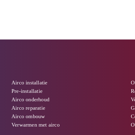
Airco installatie
O
Pre-installatie
R
Airco onderhoud
V
Airco reparatie
G
Airco ombouw
C
Verwarmen met airco
O