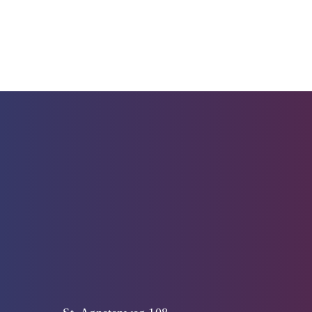
efficiëntere verwarmingsinstallatie zoals
een (hybride) warmtepomp.…
20 juni 2022