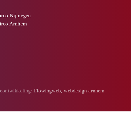
irco Nijmegen
irco Arnhem
eontwikkeling:
Flowingweb, webdesign arnhem