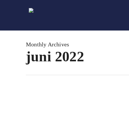
Skip
to
main
content
Monthly Archives
juni 2022
Trage
Informatie
renovatiemarkt