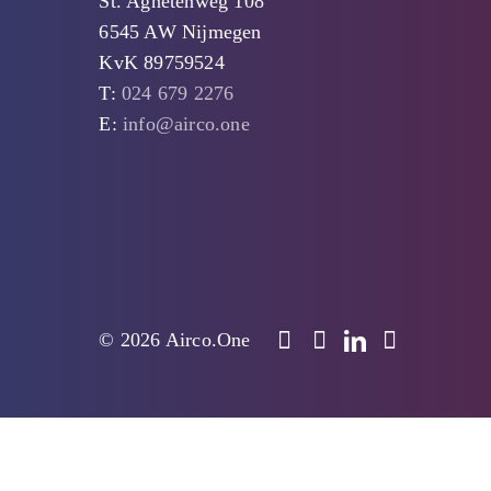
St. Agnetenweg 108
6545 AW Nijmegen
KvK 89759524
T:
024 679 2276
E:
info@airco.one
© 2026 Airco.One