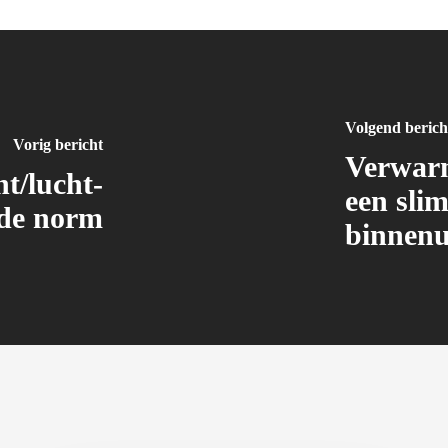
Volgend berich
Vorig bericht
Verwarm
t/lucht-
een sli
de norm
binnenu