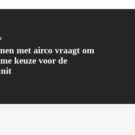
t
en met airco vraagt om
mme keuze voor de
nit