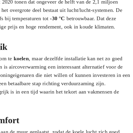
t 2020 tonen dat ongeveer de helft van de 2,1 miljoen
t overgrote deel bestaat uit lucht/lucht-systemen. De
fs bij temperaturen tot
-30 °C
betrouwbaar. Dat deze
ige prijs en hoge rendement, ook in koude klimaten.
ik
 om te
koelen
, maar dezelfde installatie kan net zo goed
 is aircoverwarming een interessant alternatief voor de
ningeigenaren die niet willen of kunnen investeren in een
en betaalbare stap richting verduurzaming zijn.
grijk is in een tijd waarin het tekort aan vakmensen de
omfort
aan de muur geplaatst, zodat de koele lucht zich goed