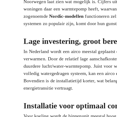
Noorwegen laat zien wat mogelijk is. Cijfers ui
woningen daar een warmtepomp heeft, waarvan he
zogenoemde
Nordic-modellen
functioneren zel
systemen zo populair zijn, komt door hun gunst
Lage investering, groot bere
In Nederland wordt een airco meestal geplaatst
verwarmen. Door de relatief lage aanschafkosten
duurdere lucht/water-warmtepomp. Juist voor wo
volledig watergedragen systeem, kan een airco e
Bovendien is de installatietijd korter, wat belan
energietransitie vertraagt.
Installatie voor optimaal c
Voor koeling wordt de binnenunit meestal hoog 