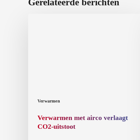
Gerelateerde berichten
Verwarmen
met
airco
verlaagt
CO2-
uitstoot
Verwarmen
Verwarmen met airco verlaagt
CO2-uitstoot