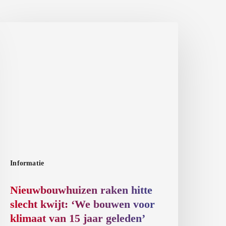
ieuwbouwhuizen
aken
itte
lecht
wijt:
We
ouwen
oor
limaat
an
Informatie
5
aar
Nieuwbouwhuizen raken hitte
eleden’
slecht kwijt: ‘We bouwen voor
klimaat van 15 jaar geleden’