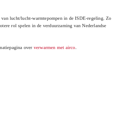
e van lucht/lucht-warmtepompen in de ISDE-regeling. Zo
otere rol spelen in de verduurzaming van Nederlandse
rmatiepagina over
verwarmen met airco
.
Wil je weten welke
oplossing het beste past
bij jouw woning of
kantoor?