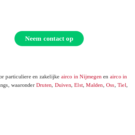
Neem contact op voor een vrijblijvend
adviesgesprek met een van onze specialisten.
Neem contact op
or particuliere en zakelijke
airco in Nijmegen
en
airco in
angs, waaronder
Druten
,
Duiven
,
Elst
,
Malden
,
Oss
,
Tiel
,