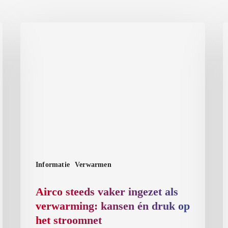
Airco
N
steeds
r
vaker
h
ingezet
s
als
k
verwarming:
‘
kansen
b
én
v
druk
k
op
v
Informatie
Verwarmen
het
1
stroomnet
j
Airco steeds vaker ingezet als
g
verwarming: kansen én druk op
het stroomnet