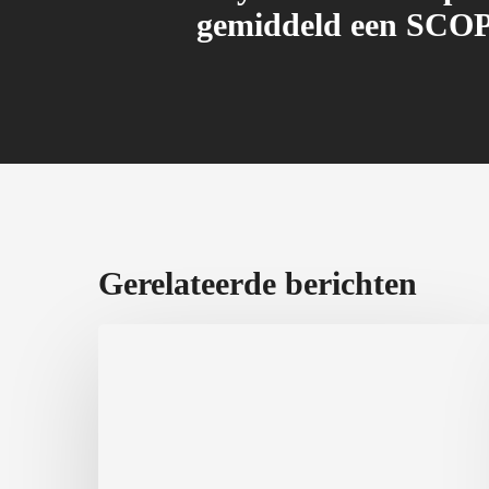
gemiddeld een SCOP
Gerelateerde berichten
PFAS
in
airco’s:
wat
moet