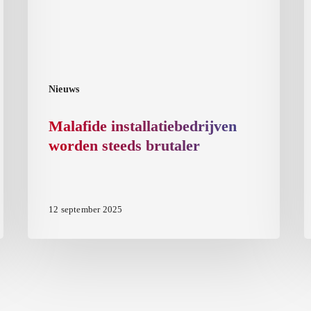
a
s
p
a
v
Nieuws
Malafide installatiebedrijven
worden steeds brutaler
12 september 2025