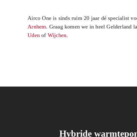
Airco One is sinds ruim 20 jaar dé specialist vo
Arnhem
. Graag komen we in heel Gelderland l
Uden
of
Wijchen
.
Hybride warmtepom