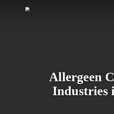
Skip
to
main
content
Allergeen C
Industries