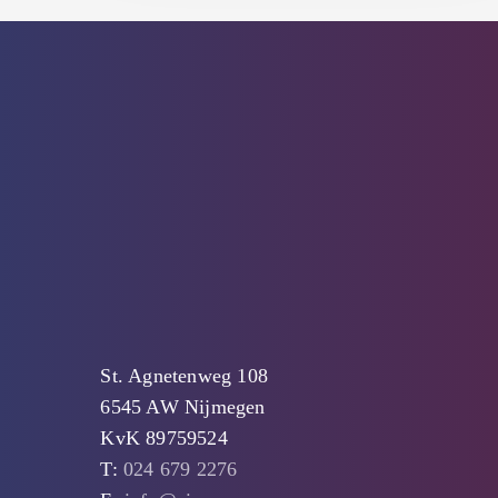
St. Agnetenweg 108
6545 AW Nijmegen
KvK 89759524
T:
024 679 2276