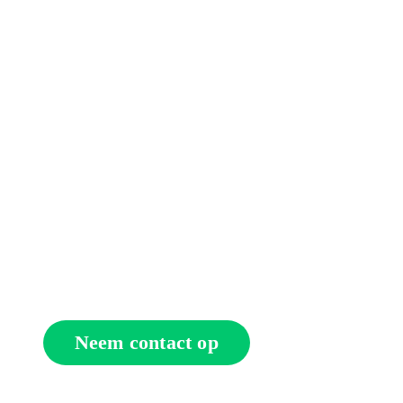
Wil je weten welke
oplossing het beste past
bij jouw woning of
kantoor?
Neem contact op voor een vrijblijvend
adviesgesprek met een van onze specialisten.
Neem contact op