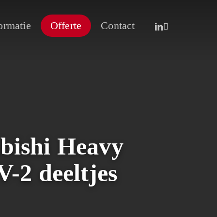
linkedin
whatsapp
ormatie
Offerte
Contact
ubishi Heavy
-2 deeltjes