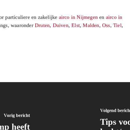
or particuliere en zakelijke
airco in Nijmegen
en
airco in
angs, waaronder
Druten
,
Duiven
,
Elst
,
Malden
,
Oss
,
Tiel
,
Volgend berich
Vorig bericht
Tips vo
p heeft