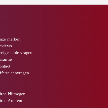
nze merken
eviews
eelgestelde vragen
arantie
ontact
fferte aanvragen
irco Nijmegen
irco Arnhem