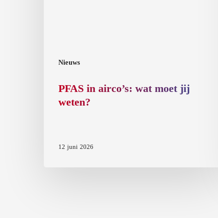
jij
weten?
Nieuws
PFAS in airco’s: wat moet jij
weten?
12 juni 2026