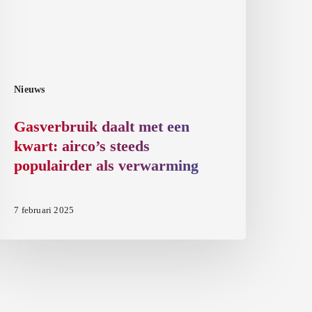
irco’s
teeds
opulairder
ls
erwarming
Nieuws
Gasverbruik daalt met een
kwart: airco’s steeds
populairder als verwarming
7 februari 2025