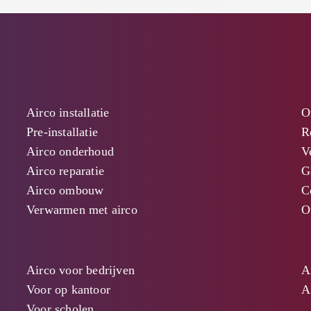
Airco installatie
O
Pre-installatie
R
Airco onderhoud
V
Airco reparatie
G
Airco ombouw
C
Verwarmen met airco
O
Airco voor bedrijven
A
Voor op kantoor
A
Voor scholen